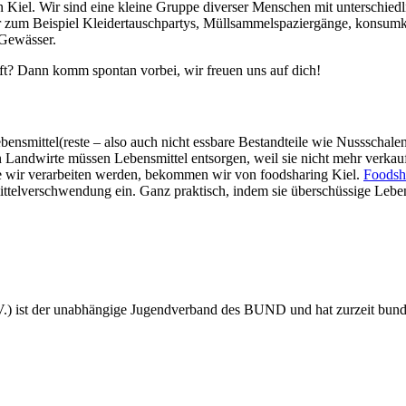
 Kiel. Wir sind eine kleine Gruppe diverser Menschen mit unterschied
zum Beispiel Kleidertauschpartys, Müllsammelspaziergänge, konsumkri
Gewässer.
ft? Dann komm spontan vorbei, wir freuen uns auf dich!
bensmittel(reste – also auch nicht essbare Bestandteile wie Nussscha
andwirte müssen Lebensmittel entsorgen, weil sie nicht mehr verkauft
ie wir verarbeiten werden, bekommen wir von foodsharing Kiel.
Foodsha
smittelverschwendung ein. Ganz praktisch, indem sie überschüssige Leb
 ist der unabhängige Jugendverband des BUND und hat zurzeit bundes