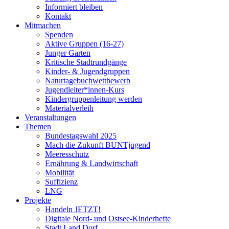
Informiert bleiben
Kontakt
Mitmachen
Spenden
Aktive Gruppen (16-27)
Junger Garten
Kritische Stadtrundgänge
Kinder- & Jugendgruppen
Naturtagebuchwettbewerb
Jugendleiter*innen-Kurs
Kindergruppenleitung werden
Materialverleih
Veranstaltungen
Themen
Bundestagswahl 2025
Mach die Zukunft BUNTjugend
Meeresschutz
Ernährung & Landwirtschaft
Mobilität
Suffizienz
LNG
Projekte
Handeln JETZT!
Digitale Nord- und Ostsee-Kinderhefte
Stadt.Land.Dorf