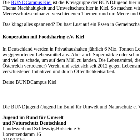
Die
BUNDCampus Kiel
ist die Kreisgruppe der BUNDJugend hier in
Thema Nachhaltigkeit und Umweltschutz hier in Kiel. So machen wir 
Meeresschutzseminar zu verschiedenen Themen rund um Meere und 
Das klingt alles spannend? Du hast Lust auf ein Essen in Gemeinscha
Kooperation mit Foodsharing e.V. Kiel
In Deutschland werden in Privathaushalten jährlich 6 Mio. Tonnen Le
weggeworfenen Lebensmittel aus. Aber auch Supermärkte oder schon L
und viel zu schade, um auf dem Müll zu landen. Die Lebensmittel, d
Österreich vertretener) Verein und setzt sich seit 2012 gegen Leben
verschiedenen Initiativen und durch Öffentlichkeitsarbeit.
Deine BUNDCampus Kiel
Die BUNDjugend (Jugend im Bund für Umwelt und Naturschutz e. V.)
Jugend im Bund für Umwelt
und Naturschutz Deutschland
Landesverband Schleswig-Holstein e.V
Lorentzendamm 16
24103 Kiel