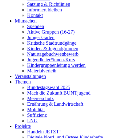
Satzung & Richtlinien
Informiert bleiben
Kontakt
Mitmachen
Spenden
Aktive Gruppen (16-27)
Junger Garten
Kritische Stadtrundgänge
Kinder- & Jugendgruppen
Naturtagebuchwettbewerb
Jugendleiter*innen-Kurs
Kindergruppenleitung werden
Materialverleih
Veranstaltungen
Themen
Bundestagswahl 2025
Mach die Zukunft BUNTjugend
Meeresschutz
Ernährung & Landwirtschaft
Mobilität
Suffizienz
LNG
Projekte
Handeln JETZT!
Digitale Nord- und Ostsee-Kinderhefte